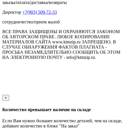
заказы/оплата/доставка/возвраты
Директор
+7(903) 509-72-33
сотрудничество/прием жалоб
ВСЕ ПРАВА ЗАЩИЩЕНЫ И ОХРАНЯЮТСЯ ЗАКОНОМ
ОБ АВТОРСКОМ ПРАВЕ. ЛЮБОЕ КОПИРОВАНИЕ
МАТЕРИАЛОВ САЙТА www.ktmzip.ru ЗАПРЕЩЕНО. В
СЛУЧАЕ ОБНАРУЖЕНИЯ ФАКТОВ ПЛАГИАТА -
ПРОСЬБА НЕЗАМЕДЛИТЕЛЬНО СООБЩИТЬ ОБ ЭТОМ
НА ЭЛЕКТРОННУЮ ПОЧТУ - info@ktmzip.ru.
Обращаем Ваше внимание на то, что данный интернет-сайт
носит исключительно информационный характер и ни при
каких условиях не является публичной офертой,
определяемой положениями ч. 2 ст. 437 Гражданского кодекса
Российской Федерации.
×
Количество превышает наличие на складе
Если Вам нужно большее количество деталей, чем на складе,
добавьте количество в блоке "На заказ"