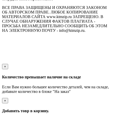
ВСЕ ПРАВА ЗАЩИЩЕНЫ И ОХРАНЯЮТСЯ ЗАКОНОМ
ОБ АВТОРСКОМ ПРАВЕ. ЛЮБОЕ КОПИРОВАНИЕ
МАТЕРИАЛОВ САЙТА www.ktmzip.ru ЗАПРЕЩЕНО. В
СЛУЧАЕ ОБНАРУЖЕНИЯ ФАКТОВ ПЛАГИАТА -
ПРОСЬБА НЕЗАМЕДЛИТЕЛЬНО СООБЩИТЬ ОБ ЭТОМ
НА ЭЛЕКТРОННУЮ ПОЧТУ - info@ktmzip.ru.
Обращаем Ваше внимание на то, что данный интернет-сайт
носит исключительно информационный характер и ни при
каких условиях не является публичной офертой,
определяемой положениями ч. 2 ст. 437 Гражданского кодекса
Российской Федерации.
×
Количество превышает наличие на складе
Если Вам нужно большее количество деталей, чем на складе,
добавьте количество в блоке "На заказ"
×
Добавить товр в корзину.