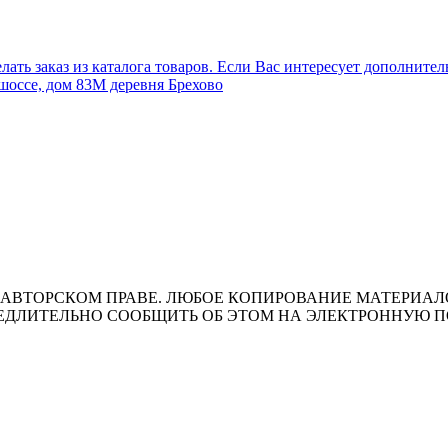
лать заказ из каталога товаров. Если Вас интересует дополните
шоссе, дом 83М деревня Брехово
ВТОРСКОМ ПРАВЕ. ЛЮБОЕ КОПИРОВАНИЕ МАТЕРИАЛОВ 
ЛИТЕЛЬНО СООБЩИТЬ ОБ ЭТОМ НА ЭЛЕКТРОННУЮ ПОЧТУ 
т носит исключительно информационный характер и ни при каки
ожениями ч. 2 ст. 437 Гражданского кодекса Российской Федера