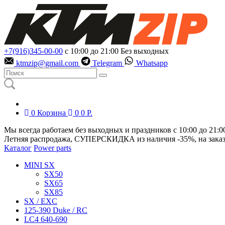
+7(916)345-00-00
с 10:00 до 21:00
Без выходных
ktmzip@gmail.com
Telegram
Whatsapp
0
Корзина
0
0
Р.
Мы всегда работаем без выходных и праздников с 10:00 до 21:0
Летняя распродажа, СУПЕРСКИДКА из наличия
-35%
, на зака
Каталог
Power parts
MINI SX
SX50
SX65
SX85
SX / EXC
125-390 Duke / RC
LC4 640-690