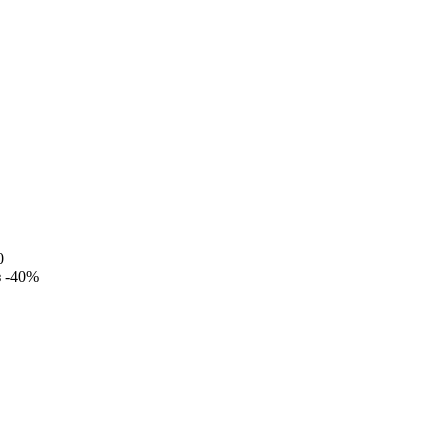
0
з
-40%