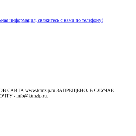
льная информация, свяжитесь с нами по телефону!
САЙТА www.ktmzip.ru ЗАПРЕЩЕНО. В СЛУЧАЕ
- info@ktmzip.ru.
х условиях не является публичной офертой, определяемой
ции.