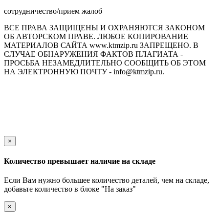
сотрудничество/прием жалоб
ВСЕ ПРАВА ЗАЩИЩЕНЫ И ОХРАНЯЮТСЯ ЗАКОНОМ
ОБ АВТОРСКОМ ПРАВЕ. ЛЮБОЕ КОПИРОВАНИЕ
МАТЕРИАЛОВ САЙТА www.ktmzip.ru ЗАПРЕЩЕНО. В
СЛУЧАЕ ОБНАРУЖЕНИЯ ФАКТОВ ПЛАГИАТА -
ПРОСЬБА НЕЗАМЕДЛИТЕЛЬНО СООБЩИТЬ ОБ ЭТОМ
НА ЭЛЕКТРОННУЮ ПОЧТУ - info@ktmzip.ru.
Обращаем Ваше внимание на то, что данный интернет-сайт
носит исключительно информационный характер и ни при
каких условиях не является публичной офертой,
определяемой положениями ч. 2 ст. 437 Гражданского кодекса
Российской Федерации.
×
Количество превышает наличие на складе
Если Вам нужно большее количество деталей, чем на складе,
добавьте количество в блоке "На заказ"
×