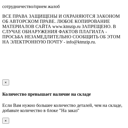
сотрудничество/прием жалоб
ВСЕ ПРАВА ЗАЩИЩЕНЫ И ОХРАНЯЮТСЯ ЗАКОНОМ
ОБ АВТОРСКОМ ПРАВЕ. ЛЮБОЕ КОПИРОВАНИЕ
МАТЕРИАЛОВ САЙТА www.ktmzip.ru ЗАПРЕЩЕНО. В
СЛУЧАЕ ОБНАРУЖЕНИЯ ФАКТОВ ПЛАГИАТА -
ПРОСЬБА НЕЗАМЕДЛИТЕЛЬНО СООБЩИТЬ ОБ ЭТОМ
НА ЭЛЕКТРОННУЮ ПОЧТУ - info@ktmzip.ru.
Обращаем Ваше внимание на то, что данный интернет-сайт
носит исключительно информационный характер и ни при
каких условиях не является публичной офертой,
определяемой положениями ч. 2 ст. 437 Гражданского кодекса
Российской Федерации.
×
Количество превышает наличие на складе
Если Вам нужно большее количество деталей, чем на складе,
добавьте количество в блоке "На заказ"
×