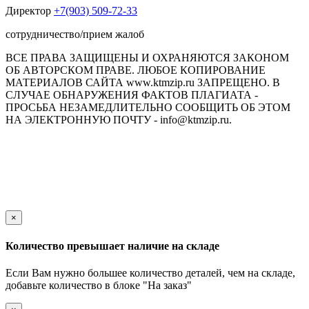
Директор
+7(903) 509-72-33
сотрудничество/прием жалоб
ВСЕ ПРАВА ЗАЩИЩЕНЫ И ОХРАНЯЮТСЯ ЗАКОНОМ
ОБ АВТОРСКОМ ПРАВЕ. ЛЮБОЕ КОПИРОВАНИЕ
МАТЕРИАЛОВ САЙТА www.ktmzip.ru ЗАПРЕЩЕНО. В
СЛУЧАЕ ОБНАРУЖЕНИЯ ФАКТОВ ПЛАГИАТА -
ПРОСЬБА НЕЗАМЕДЛИТЕЛЬНО СООБЩИТЬ ОБ ЭТОМ
НА ЭЛЕКТРОННУЮ ПОЧТУ - info@ktmzip.ru.
Обращаем Ваше внимание на то, что данный интернет-сайт
носит исключительно информационный характер и ни при
каких условиях не является публичной офертой,
определяемой положениями ч. 2 ст. 437 Гражданского кодекса
Российской Федерации.
×
Количество превышает наличие на складе
Если Вам нужно большее количество деталей, чем на складе,
добавьте количество в блоке "На заказ"