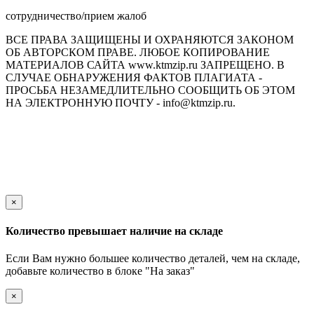
сотрудничество/прием жалоб
ВСЕ ПРАВА ЗАЩИЩЕНЫ И ОХРАНЯЮТСЯ ЗАКОНОМ
ОБ АВТОРСКОМ ПРАВЕ. ЛЮБОЕ КОПИРОВАНИЕ
МАТЕРИАЛОВ САЙТА www.ktmzip.ru ЗАПРЕЩЕНО. В
СЛУЧАЕ ОБНАРУЖЕНИЯ ФАКТОВ ПЛАГИАТА -
ПРОСЬБА НЕЗАМЕДЛИТЕЛЬНО СООБЩИТЬ ОБ ЭТОМ
НА ЭЛЕКТРОННУЮ ПОЧТУ - info@ktmzip.ru.
Обращаем Ваше внимание на то, что данный интернет-сайт
носит исключительно информационный характер и ни при
каких условиях не является публичной офертой,
определяемой положениями ч. 2 ст. 437 Гражданского кодекса
Российской Федерации.
×
Количество превышает наличие на складе
Если Вам нужно большее количество деталей, чем на складе,
добавьте количество в блоке "На заказ"
×