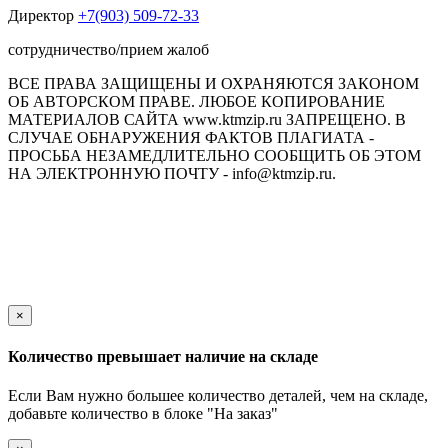
Директор
+7(903) 509-72-33
сотрудничество/прием жалоб
ВСЕ ПРАВА ЗАЩИЩЕНЫ И ОХРАНЯЮТСЯ ЗАКОНОМ
ОБ АВТОРСКОМ ПРАВЕ. ЛЮБОЕ КОПИРОВАНИЕ
МАТЕРИАЛОВ САЙТА www.ktmzip.ru ЗАПРЕЩЕНО. В
СЛУЧАЕ ОБНАРУЖЕНИЯ ФАКТОВ ПЛАГИАТА -
ПРОСЬБА НЕЗАМЕДЛИТЕЛЬНО СООБЩИТЬ ОБ ЭТОМ
НА ЭЛЕКТРОННУЮ ПОЧТУ - info@ktmzip.ru.
Обращаем Ваше внимание на то, что данный интернет-сайт
носит исключительно информационный характер и ни при
каких условиях не является публичной офертой,
определяемой положениями ч. 2 ст. 437 Гражданского кодекса
Российской Федерации.
×
Количество превышает наличие на складе
Если Вам нужно большее количество деталей, чем на складе,
добавьте количество в блоке "На заказ"