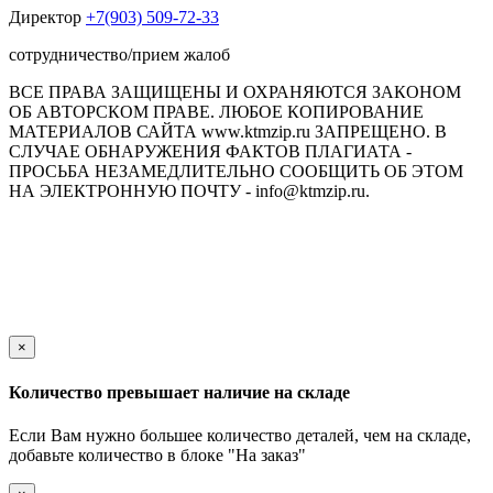
Директор
+7(903) 509-72-33
сотрудничество/прием жалоб
ВСЕ ПРАВА ЗАЩИЩЕНЫ И ОХРАНЯЮТСЯ ЗАКОНОМ
ОБ АВТОРСКОМ ПРАВЕ. ЛЮБОЕ КОПИРОВАНИЕ
МАТЕРИАЛОВ САЙТА www.ktmzip.ru ЗАПРЕЩЕНО. В
СЛУЧАЕ ОБНАРУЖЕНИЯ ФАКТОВ ПЛАГИАТА -
ПРОСЬБА НЕЗАМЕДЛИТЕЛЬНО СООБЩИТЬ ОБ ЭТОМ
НА ЭЛЕКТРОННУЮ ПОЧТУ - info@ktmzip.ru.
Обращаем Ваше внимание на то, что данный интернет-сайт
носит исключительно информационный характер и ни при
каких условиях не является публичной офертой,
определяемой положениями ч. 2 ст. 437 Гражданского кодекса
Российской Федерации.
×
Количество превышает наличие на складе
Если Вам нужно большее количество деталей, чем на складе,
добавьте количество в блоке "На заказ"