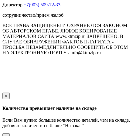
Директор
+7(903) 509-72-33
сотрудничество/прием жалоб
ВСЕ ПРАВА ЗАЩИЩЕНЫ И ОХРАНЯЮТСЯ ЗАКОНОМ
ОБ АВТОРСКОМ ПРАВЕ. ЛЮБОЕ КОПИРОВАНИЕ
МАТЕРИАЛОВ САЙТА www.ktmzip.ru ЗАПРЕЩЕНО. В
СЛУЧАЕ ОБНАРУЖЕНИЯ ФАКТОВ ПЛАГИАТА -
ПРОСЬБА НЕЗАМЕДЛИТЕЛЬНО СООБЩИТЬ ОБ ЭТОМ
НА ЭЛЕКТРОННУЮ ПОЧТУ - info@ktmzip.ru.
Обращаем Ваше внимание на то, что данный интернет-сайт
носит исключительно информационный характер и ни при
каких условиях не является публичной офертой,
определяемой положениями ч. 2 ст. 437 Гражданского кодекса
Российской Федерации.
×
Количество превышает наличие на складе
Если Вам нужно большее количество деталей, чем на складе,
добавьте количество в блоке "На заказ"